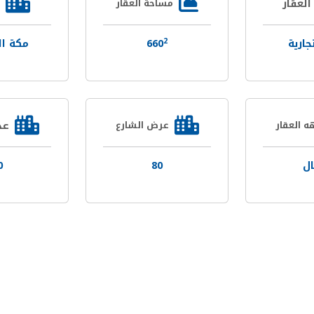
العقار
مساحة العقار
2
جارية
660
مكة ال
عد
ه العقار
عرض الشارع
ل
80
0