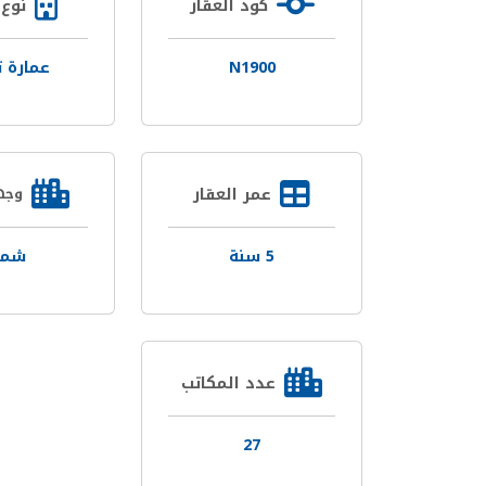
كود العقار
نوع 
N1900
عمارة ت
عمر العقار
وجه
5 سنة
شما
عدد المكاتب
27