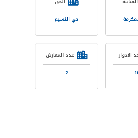
المدينة
الحي
مكرمة
حي النسيم
د الادوار
عدد المعارض
2
1