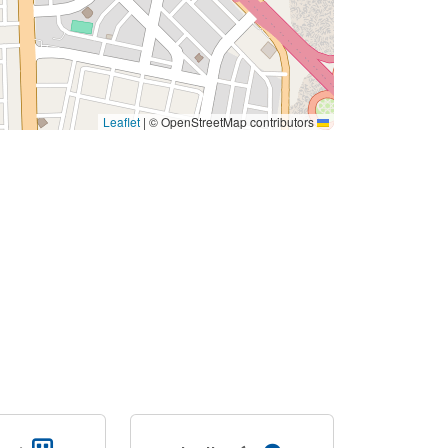
|
© OpenStreetMap contributors
Leaflet