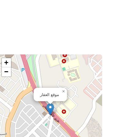
+
−
×
موقع العقار