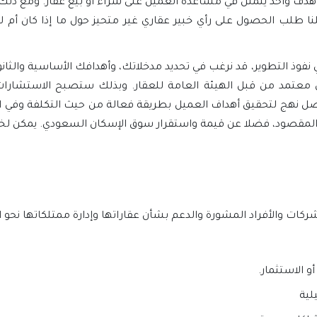
 هدف واحد يتمثل في مساعدة العميل على شراء أو بيع عقار. ومع ذلك، 
 طلب الحصول على رأي خبير عقاري غير متحيز حول ما إذا كان أم لا 
نفوذ التطوير، قد نرغب في تحديد مدخلاتك، وأهدافك الأساسية والثا
ي معتمد من قبل الهيئة العامة للعقار. وبذلك ستصبح الاستشارات ا
أفضل نهج لتحقيق أهداف العميل بطريقة فعالة من حيث التكلفة وفي ال
لمقصود، فضلا عن قيمة واستقرار سوق الإسكان السعودي. يمكن لخبيرنا
شركات والأفراد المشورة والدعم بشأن عقاراتها وإدارة ممتلكاتها نحو ا
 الاستثمار.
لية