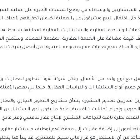
الاستشاريين والوسطاء في وضع اللمسات الأخيرة على عملية الشراء
ة حتى اكتمال البيع ويشرفون على العملية لضمان تحقيقهم لأهداف ال
ات الوساطة العقارية والاستشارات العقارية لعملائها سيعطيها م
مة مضافة على الخدمة العقارية المقدمة للعملاء، وستمنح العم
دارة الأملاك تقدم خدمات عقارية منوعة باعتبارها من أفضل شركات ال
 مع نوع واحد من الأعمال، ولكن شركة نفوذ التطوير للعقارات وإد
ميع أنواع الاستشارات والدراسات العقارية. فيما يلي بعض الأمثلة ع
 عقاريين لتقديم المشورة بشأن مشاريع التطوير التجاري والعقاري
الجدوى، وإجراء تحليلات تنافسية. عادة ما يكون لدى الاستشاريين ا
تقديم نظرة ثاقبة لاتجاهات المشتري لإنتاج عقار تنافسي وغير عادي 
يتطلعون إلى إضافة عقارات إلى محفظتهم توظيف مستشار عقاري للم
أكد من أن الاستثمار هو قرار مالي سليم للمشتري. قد يبدأ هذا بتحل