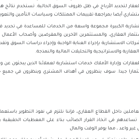
عقار لتحديد الأرباح في ظل ظروف السوق الحالية. تستخدم نتائج هذ
لاستشاري أيضا بمراجعة تقييمات الممتلكات وسياسات التأمين والتعو
ارية الكبيرة مجموعة واسعة من الخدمات للمساعدة في تحديد قيمة
تثمار العقاري، والمستثمرين الآخرين والمقرضين وأصحاب الأعمال
لشركات الاستشارية بإجراء العناية الواجبة وإجراء دراسات السوق وت
عقارية والاستراتيجية والتحليلات المالية والنمذجة.
عقارات وإدارة الأملاك خدمات استشارية لعملائنا الذين يبحثون عن
ثمارا جيدا. سوف ينظرون في أهداف المشتري وينظرون في جميع جوا
املين داخل القطاع العقاري، فإننا نلتزم في نفوذ التطوير باستعما
ساعدهم في اتخاذ القرار الصائب بناء على المعطيات الحقيقية وا
غير واعد ، مما يوفر الوقت والمال