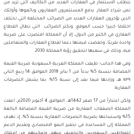
يتطلب الاستثمار في العقارات العديد من التكاليف التي تزيد من
ثمن شراء العقار. يدفع المستثمرون العقاريون وبائعوها وأولئك
الذين يؤجرون العقارات العديد من الضرائب المختلفة التي تختلف
اختلافا كبيرا حسب الموقع. وتكثر الضرائب التي تطال القطاع
العقاري في الكثير من الدول، إلا أن المملكة اقتصرت على ضريبة
واحدة تقريبًا، وخفضت قيمتها دعما لقطاع العقارات والمتعاملين
فيه، وذلك في سعيها لتحقيق رؤية المملكة 2030.
وفي هذا الجانب؛ طبقت المملكة العربية السعودية ضريبة القيمة
المضافة بنسبة 5% بدءاً من 1 يناير 2018 الموافق 14 ربيع الثاني
١٤٣٩ هـ، وزادتها فيما بعد إلى نسبة 15%. بما يشمل التصرفات
العقارية.
ولكن اعتباراً من 17 صفر 1442هـ، الموافق 4 أكتوبر 2020م، اعفت
المملكة الصفقات العقارية من ضريبة القيمة المضافة البالغة
15% واستبدلتها بضريبة التصرفات العقارية بنسبة 5%، إذ تهدف
المملكة إلى المساعدة في تحفيز النمو الاقتصادي وتقديم الدعم
للمواطنين السعوديين والتخفيف عنهم، وتمكينهم من امتلاك