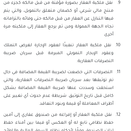
9.
نقل ملكية العقار بصورة مؤقتة من قبل مالكه كجزء من
منتج مالي شرعي أو كضمان متعلق بالتمويل، والتي يتم
فيها التنازل عن العقار من قبل مالكه حتى وفائه بالتزاماته
تجاه الجهة الممولة ومن ثم يرجع العقار إلى ملكيته مرة
أخرى.
10.
نقل ملكية العقار تنفيذًا لعقود الإجارة لغرض التملك
وعقود الإيجار التمويلي المبرمة قبل سريان ضريبة
التصرفات العقارية.
11.
التصرفات التي خضعت لضريبة القيمة المضافة في حال
تم توثيقها بعد سريان ضريبة التصرفات العقارية، والتي
استحقت وسددت عنها ضريبة القيمة المضافة بشكل
كامل قبل تاريخ التوثيق. شريطة عدم حدوث أي تغيير على
أطراف المعاملة أو قيمة وبنود التعاقد.
12.
نقل ملكية العقار أو إفراغه من صندوق عقاري إلى أمين
حفظ نظامي تابع له أو العكس أو فيما بين أمناء حفظ
لذات الصندوق وفقًا لأحكام نظام السوق المالية واللوائح