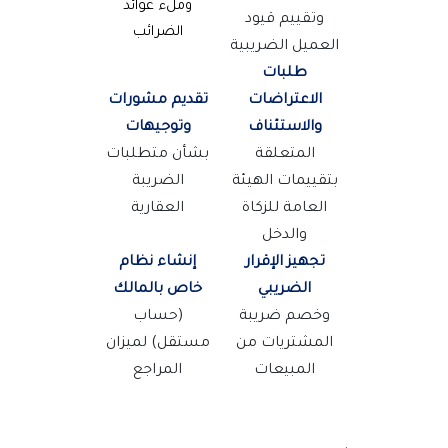
وملء عوائد
وتقييم قيود
الضرائب
العميل الضريبية
طلبات
الاعتراضات
تقديم مشورات
والاستئناف
وتوجيهات
المتعلقة
بشأن متطلبات
بتقييمات الهيئة
الضريبة
العامة للزكاة
العقارية
والدخل
تجهيز الإقرار
إنشاء نظام
الضريبي
خاص بالمالك
وخصم ضريبة
(حساب
المشتريات من
مستقل) لميزان
المبيعات
المراجع