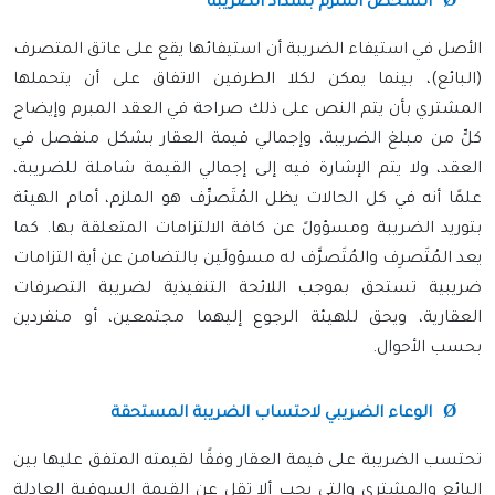
الشخص الملزم بسداد الضريبة
الأصل في استيفاء الضريبة أن استيفائها يقع على عاتق المتصرف
(البائع)، بينما يمكن لكلا الطرفين الاتفاق على أن يتحملها
المشتري بأن يتم النص على ذلك صراحة في العقد المبرم وإيضاح
كلٍّ من مبلغ الضريبة، وإجمالي قيمة العقار بشكل منفصل في
العقد، ولا يتم الإشارة فيه إلى إجمالي القيمة شاملة للضريبة،
علمًا أنه في كل الحالات يظل المُتَصرِّف هو الملزم، أمام الهيئة
بتوريد الضريبة ومسؤولً عن كافة الالتزامات المتعلقة بها. كما
يعد المُتَصرِف والمُتَصرَّف له مسؤولَين بالتضامن عن أية التزامات
ضريبية تستحق بموجب اللائحة التنفيذية لضريبة التصرفات
العقارية، ويحق للهيئة الرجوع إليهما مجتمعين، أو منفردين
بحسب الأحوال.
Ø
الوعاء الضريبي لاحتساب الضريبة المستحقة
تحتسب الضريبة على قيمة العقار وفقًا لقيمته المتفق عليها بين
البائع والمشتري والتي يجب ألا تقل عن القيمة السوقية العادلة